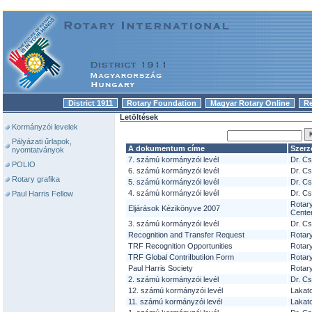
District 1911
Rotary Foundation
Magyar Rotary Online
R
|
|
|
Letöltések
Kormányzói levelek
Pályázati űrlapok,
A dokumentum címe
Szerz
nyomtatványok
7. számú kormányzói levél
Dr. Cs
POLIO
6. számú kormányzói levél
Dr. Cs
Rotary grafika
5. számú kormányzói levél
Dr. Cs
4. számú kormányzói levél
Dr. Cs
Paul Harris Fellow
Rotary
Eljárások Kézikönyve 2007
Cente
3. számú kormányzói levél
Dr. Cs
Recognition and Transfer Request
Rotar
TRF Recognition Opportunities
Rotar
TRF Global ContriIbutiIon Form
Rotar
Paul Harris Society
Rotar
2. számú kormányzói levél
Dr. Cs
12. számú kormányzói levél
Lakat
11. számú kormányzói levél
Lakat