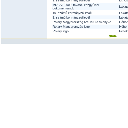
1. számú kormányzói levél
Dr. Cs
MRCSZ 2009. tavaszi közgyűlési
Lakat
dokumentumok
10. számú kormányzói levél
Lakat
9. számú kormányzói levél
Lakat
Rotary Magyarország Arculati Kézikönyve
Hóbor
Rotary Magyarország logo
Hóbor
Rotary logo
Felföl