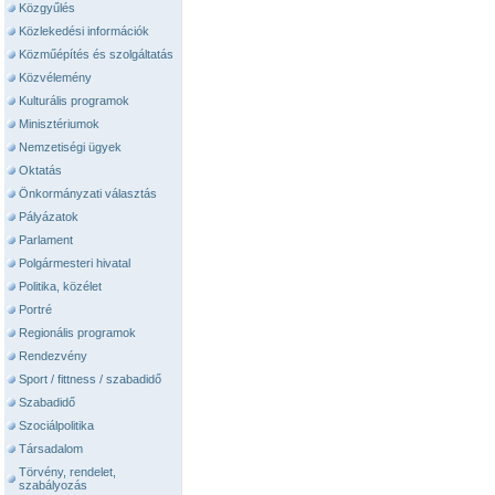
Közgyűlés
Közlekedési információk
Közműépítés és szolgáltatás
Közvélemény
Kulturális programok
Minisztériumok
Nemzetiségi ügyek
Oktatás
Önkormányzati választás
Pályázatok
Parlament
Polgármesteri hivatal
Politika, közélet
Portré
Regionális programok
Rendezvény
Sport / fittness / szabadidő
Szabadidő
Szociálpolitika
Társadalom
Törvény, rendelet,
szabályozás