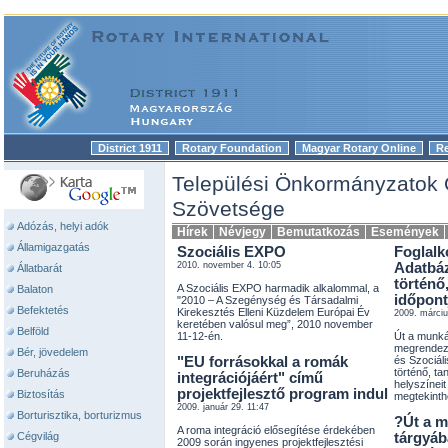
District 1911
Rotary Foundation
Magyar Rotary Online
R
|
|
|
Települési Önkormányzatok
Szövetsége
Adózás, helyi adók
Hírek
Névjegy
Bemutatkozás
Események
Államigazgatás
Szociális EXPO
Foglalk
2010. november 4. 10:05
Adatbáz
Állatbarát
történő,
A Szociális EXPO harmadik alkalommal, a
Balaton
időpont
"2010 – A Szegénység és Társadalmi
Befektetés
Kirekesztés Elleni Küzdelem Európai Év
2009. márciu
keretében valósul meg”, 2010 november
Belföld
11-12-én.
Út a munk
megrendezé
Bér, jövedelem
"EU forrásokkal a romák
és Szociál
történő, ta
Beruházás
integrációjáért" című
helyszíneit
projektfejlesztő program indul
Biztosítás
megtekinth
2009. január 29. 11:47
Borturisztika, borturizmus
?Út a 
A roma integráció elősegítése érdekében
Cégvilág
tárgyáb
2009 során ingyenes projektfejlesztési