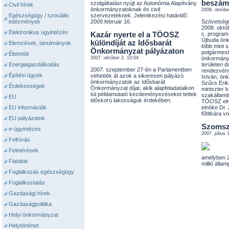
beszám
szolgáltatást nyújt az Autonómia Alapítvány
Civil hírek
önkormányzatoknak és civil
2008. októbe
Egészségügy / szociális
szervezeteknek. Jelentkezési határidő:
intézmények
2009.február 16.
Szövetségü
2008. októ
Elektronikus ügyintézés
Kazár nyerte el a TÖOSZ
c. program 
Újbuda önk
különdíját az Idősbarát
Elemzések, tanulmányok
több mint 
Önkormányzat pályázaton
polgármest
Életmód
2007. október 2. 10:04
önkormányz
Energiagazdálkodás
területen d
2007. szeptember 27-én a Parlamentben
rendezvény
Építési ügyek
vehették át azok a sikeresen pályázó
István, önk
önkormányzatok az Idősbarát
Szűcs Erik
Érdekességek
Önkormányzat díjat, akik alapfeladataikon
miniszter k
túl példamutató kezdeményezéseket tettek
szakállamti
EU
időskorú lakosságuk érdekében.
TÖOSZ elnö
EU információk
elnöke Dr
főtitkára vol
EU pályázatok
Szomsz
e-ügyintézés
2007. július 
Felhívás
Felmérések
amelyben 2
Fiatalok
millió álla
Foglalkozás egészségügy
Foglalkoztatás
Gazdasági hírek
Gazdaságpolitika
Helyi önkormányzat
Helytörténet