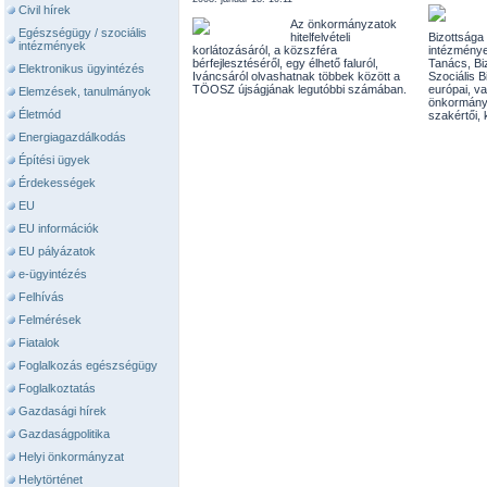
Civil hírek
Az önkormányzatok
Egészségügy / szociális
hitelfelvételi
Bizottsága
intézmények
korlátozásáról, a közszféra
intézménye
bérfejlesztéséről, egy élhető faluról,
Tanács, Bi
Elektronikus ügyintézés
Iváncsáról olvashatnak többek között a
Szociális B
TÖOSZ újságjának legutóbbi számában.
európai, va
Elemzések, tanulmányok
önkormány
Életmód
szakértői,
Energiagazdálkodás
Építési ügyek
Érdekességek
EU
EU információk
EU pályázatok
e-ügyintézés
Felhívás
Felmérések
Fiatalok
Foglalkozás egészségügy
Foglalkoztatás
Gazdasági hírek
Gazdaságpolitika
Helyi önkormányzat
Helytörténet