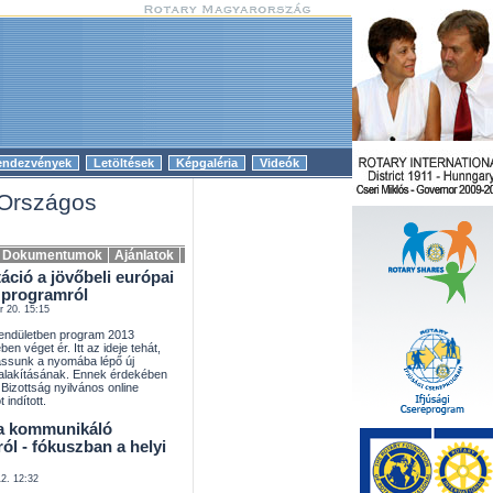
endezvények
Letöltések
Képgaléria
Videók
|
|
|
 Országos
Dokumentumok
Ajánlatok
áció a jövőbeli európai
i programról
r 20. 15:15
 lendületben program 2013
n véget ér. Itt az ideje tehát,
ássunk a nyomába lépő új
alakításának. Ennek érdekében
Bizottság nyilvános online
 indított.
a kommunikáló
ól - fókuszban a helyi
12. 12:32