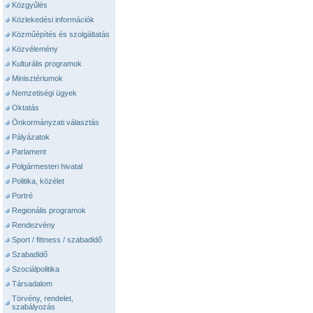
Közgyűlés
Közlekedési információk
Közműépítés és szolgáltatás
Közvélemény
Kulturális programok
Minisztériumok
Nemzetiségi ügyek
Oktatás
Önkormányzati választás
Pályázatok
Parlament
Polgármesteri hivatal
Politika, közélet
Portré
Regionális programok
Rendezvény
Sport / fittness / szabadidő
Szabadidő
Szociálpolitika
Társadalom
Törvény, rendelet,
szabályozás