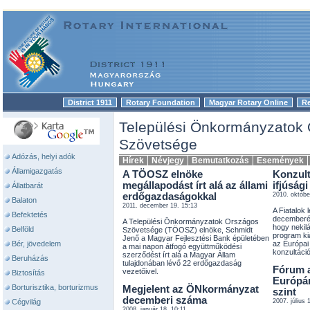
District 1911
Rotary Foundation
Magyar Rotary Online
R
|
|
|
Települési Önkormányzatok
Szövetsége
Adózás, helyi adók
Hírek
Névjegy
Bemutatkozás
Események
Államigazgatás
A TÖOSZ elnöke
Konzult
megállapodást írt alá az állami
ifjúság
Állatbarát
erdőgazdaságokkal
2010. októbe
Balaton
2011. december 19. 15:13
A Fiatalok
Befektetés
decemberébe
A Települési Önkormányzatok Országos
hogy nekil
Belföld
Szövetsége (TÖOSZ) elnöke, Schmidt
program ki
Jenő a Magyar Fejlesztési Bank épületében
Bér, jövedelem
az Európai 
a mai napon átfogó együttműködési
konzultációt
szerződést írt alá a Magyar Állam
Beruházás
tulajdonában lévő 22 erdőgazdaság
Fórum 
vezetőivel.
Biztosítás
Európár
Borturisztika, borturizmus
Megjelent az ÖNkormányzat
szint
decemberi száma
Cégvilág
2007. július 
2008. január 18. 10:11