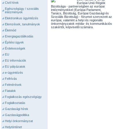
Civil hírek
Európai Unió Régiók
Bizottsága - partnerségben az európai
Egészségügy / szociális
intézményekkel (Európai Parlament,
intézmények
Tanács, Bizottság, Európai Gazdasági és
Szociális Bizottság) - fórumot szervezett az
Elektronikus ügyintézés
európai, valamint a helyi és regionális
önkormányzatok média- és kommunikációs
Elemzések, tanulmányok
szakértői, képviselői számára.
Életmód
Energiagazdálkodás
Építési ügyek
Érdekességek
EU
EU információk
EU pályázatok
e-ügyintézés
Felhívás
Felmérések
Fiatalok
Foglalkozás egészségügy
Foglalkoztatás
Gazdasági hírek
Gazdaságpolitika
Helyi önkormányzat
Helytörténet