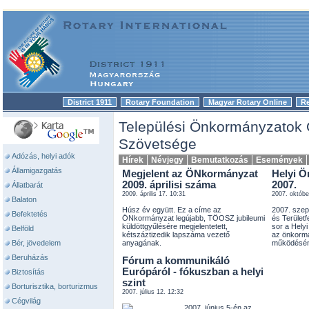
District 1911
Rotary Foundation
Magyar Rotary Online
R
|
|
|
Települési Önkormányzatok
Szövetsége
Adózás, helyi adók
Hírek
Névjegy
Bemutatkozás
Események
Államigazgatás
Megjelent az ÖNkormányzat
Helyi 
2009. áprilisi száma
2007.
Állatbarát
2009. április 17. 10:31
2007. októbe
Balaton
Húsz év együtt. Ez a címe az
2007. sze
Befektetés
ÖNkormányzat legújabb, TÖOSZ jubileumi
és Területf
küldöttgyűlésére megjelentetett,
sor a Hely
Belföld
kétszáztizedik lapszáma vezető
az önkormá
Bér, jövedelem
anyagának.
működésén
Beruházás
Fórum a kommunikáló
Európáról - fókuszban a helyi
Biztosítás
szint
Borturisztika, borturizmus
2007. július 12. 12:32
Cégvilág
2007. június 5-én az