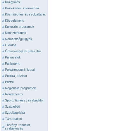
Közgyűlés
Közlekedési információk
Közműépítés és szolgáltatás
Közvélemény
Kulturális programok
Minisztériumok
Nemzetiségi ügyek
Oktatás
Önkormányzati választás
Pályázatok
Parlament
Polgármesteri hivatal
Politika, közélet
Portré
Regionális programok
Rendezvény
Sport / fittness / szabadidő
Szabadidő
Szociálpolitika
Társadalom
Törvény, rendelet,
szabályozás