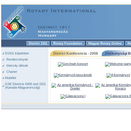
District 1911
Rotary Foundation
Magyar Rotary Online
R
|
|
|
D1911 képekben
District Konferencia - 2008
Jótékonysági Ba
Rendezvények
Intercity ülések
Charter
Klubélet
GSE Districts 6400 and 1911
(Kanada-Magyarország)